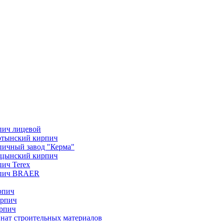
пич лицевой
отынский кирпич
ичный завод "Керма"
ицынский кирпич
ич Terex
пич BRAER
рпич
ирпич
рпич
нат строительных материалов