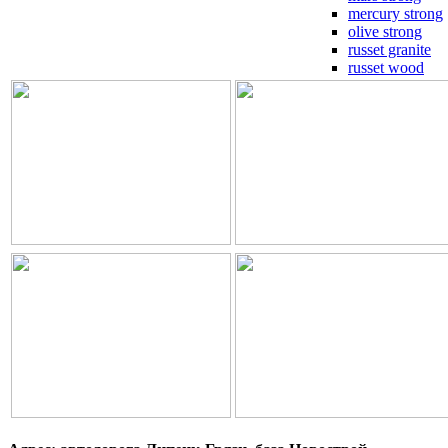
mercury strong
olive strong
russet granite
russet wood