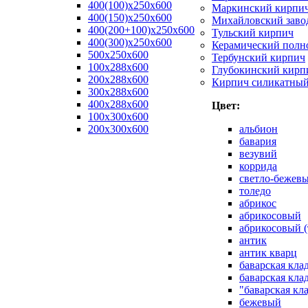
400(100)x250x600
Маркинский кирпи
400(150)x250x600
Михайловский заво
400(200+100)x250x600
Тульский кирпич
400(300)x250x600
Керамический полн
500x250x600
Тербунский кирпич
100x288x600
Глубокинский кирп
200x288x600
Кирпич силикатны
300x288x600
400x288x600
Цвет:
100х300х600
200х300х600
альбион
бавария
везувий
коррида
светло-бежев
толедо
абрикос
абрикосовый
абрикосовый (
антик
антик кварц
баварская кла
баварская кла
"баварская кл
бежевый