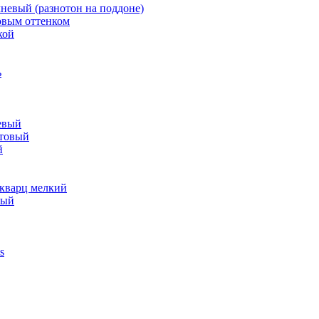
невый (разнотон на поддоне)
овым оттенком
кой
ь
евый
отовый
й
 кварц мелкий
лый
s