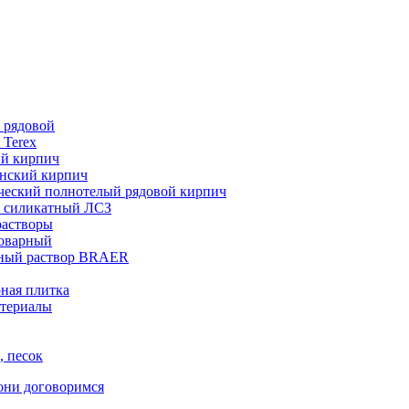
 рядовой
 Terex
ий кирпич
нский кирпич
ческий полнотелый рядовой кирпич
 силикатный ЛСЗ
растворы
товарный
ный раствор BRAER
ная плитка
териалы
, песок