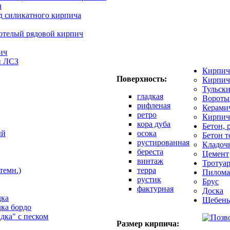
ч
д силикатного кирпича
отелый рядовой кирпич
ич
й ЛСЗ
Кирпич
Поверхность:
Кирпич
Тульск
гладкая
Вороты
рифленая
Керами
ретро
Кирпич
кора дуба
Бетон, 
ый
осока
Бетон 
рустированная
Кладоч
береста
Цемент
винтаж
Тротуар
темн.)
терра
Пилома
рустик
Брус
фактурная
Доска
дка
Щебень
дка бордо
адка" с песком
Размер кирпича: