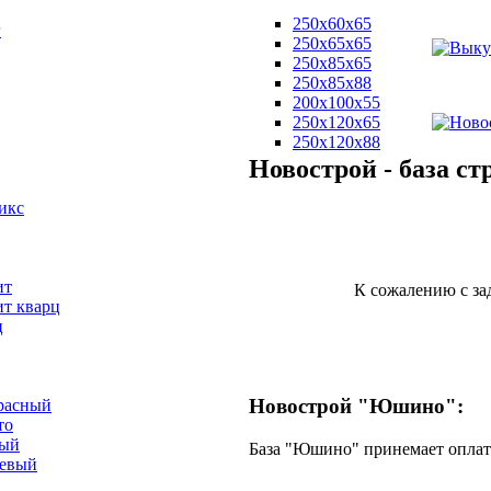
250х60х65
г
250х65х65
250х85х65
250х85х88
200х100х55
250х120х65
250х120х88
Новострой - база 
икс
ит
К сожалению с з
ит кварц
ц
Новострой "Юшино"
:
расный
то
вый
База "Юшино" принемает оплат
невый