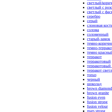
светлый/корич
светлый с роз
светлый с фас
серебро
серый
слоновая кост
солома
соломенный
старый-замок
темно-коричн
темно-террак
темно красны
терракот
терракотовый
терракотовый
терракот свет
топаз
черный
шоколад
brown diamond
brown granite
fusion even
fusion strong
fusion velour
mars strong