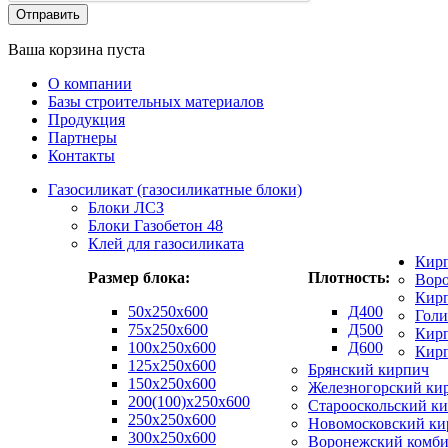
Ваша корзина пуста
О компании
Базы строительных материалов
Продукция
Партнеры
Контакты
Газосиликат (газосиликатные блоки)
Блоки ЛСЗ
Блоки Газобетон 48
Клей для газосиликата
Кир
Размер блока:
Плотность:
Вор
Кирп
50х250х600
Д400
Гол
75x250x600
Д500
Кирп
100x250x600
Д600
Кир
125x250x600
Брянский кирпич
150x250x600
Железногорский ки
200(100)x250x600
Старооскольский к
250x250x600
Новомосковский ки
300x250x600
Воронежский комби