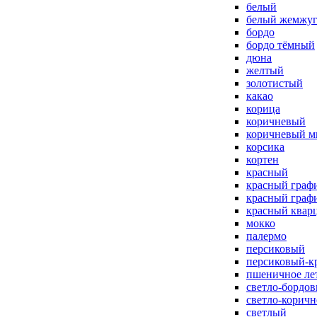
белый
белый жемжу
бордо
бордо тёмный
дюна
желтый
золотистый
какао
корица
коричневый
коричневый м
корсика
кортен
красный
красный граф
красный граф
красный квар
мокко
палермо
персиковый
персиковый-к
пшеничное ле
светло-бордо
светло-корич
светлый