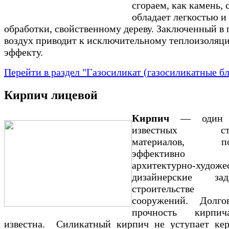
сгораем, как камень, 
обладает легкостью и
обработки, свойственному дереву. Заключенный в 
воздух приводит к исключительному теплоизоляц
эффекту.
Перейти в раздел "Газосиликат (газосиликатные б
Кирпич лицевой
Кирпич
— один 
известных стро
материалов, по
эффективно
архитектурно-худож
дизайнерские з
строительств
сооружений. Долго
прочность кирпи
известна. Силикатный кирпич не уступает ке