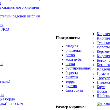
ч
д силикатного кирпича
отелый рядовой кирпич
ич
й ЛСЗ
Кирпич
Поверхность:
Кирпич
Тульск
гладкая
Вороты
рифленая
Керами
ретро
Кирпич
кора дуба
Бетон, 
ый
осока
Бетон 
рустированная
Кладоч
береста
Цемент
винтаж
Тротуар
темн.)
терра
Пилома
рустик
Брус
фактурная
Доска
дка
Щебень
дка бордо
адка" с песком
Размер кирпича: