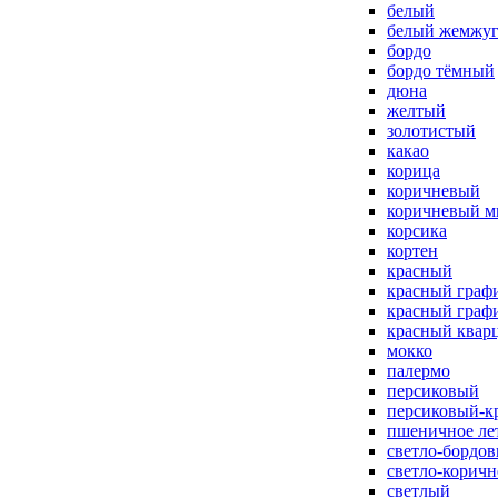
белый
белый жемжу
бордо
бордо тёмный
дюна
желтый
золотистый
какао
корица
коричневый
коричневый м
корсика
кортен
красный
красный граф
красный граф
красный квар
мокко
палермо
персиковый
персиковый-к
пшеничное ле
светло-бордо
светло-корич
светлый