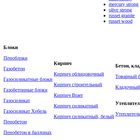
mercury strong
olive strong
russet granite
russet wood
Блоки
Пеноблоки
Кирпич
Бетон, кл
Газобетон
Кирпич облицовочный
Товарный 
Газосиликатные блоки
Кирпич строительный
Кладочный
Газобетонные блоки
Кирпич Braer
Газосиликат
Утеплител
Кирпич силикатный
Газосиликат Хебель
Утеплите
Кирпич силикатный, белый
Пенобетон
Пенобетон в баллонах