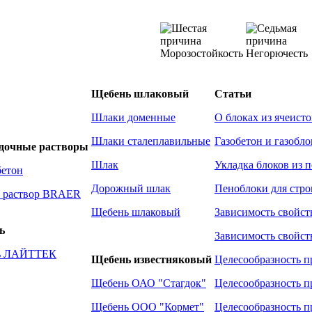
Морозостойкость
Негорючесть
Щебень шлаковый
Статьи
Шлаки доменные
О блоках из ячеисто
Шлаки сталеплавильные
Газобетон и газобло
адочные растворы
Шлак
Укладка блоков из 
бетон
Дорожный шлак
Пеноблоки для стро
 раствор BRAER
Щебень шлаковый
Зависимость свойст
ь
Зависимость свойст
ль ЛАЙТТЕК
Щебень известняковый
Целесообразность п
Щебень ОАО "Стагдок"
Целесообразность п
Щебень ООО "Кормет"
Целесообразность п