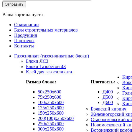
Ваша корзина пуста
О компании
Базы строительных материалов
Продукция
Партнеры
Контакты
Газосиликат (газосиликатные блоки)
Блоки ЛСЗ
Блоки Газобетон 48
Клей для газосиликата
Кир
Размер блока:
Плотность:
Вор
Кирп
50х250х600
Д400
Гол
75x250x600
Д500
Кирп
100x250x600
Д600
Кир
125x250x600
Брянский кирпич
150x250x600
Железногорский ки
200(100)x250x600
Старооскольский к
250x250x600
Новомосковский ки
300x250x600
Воронежский комби