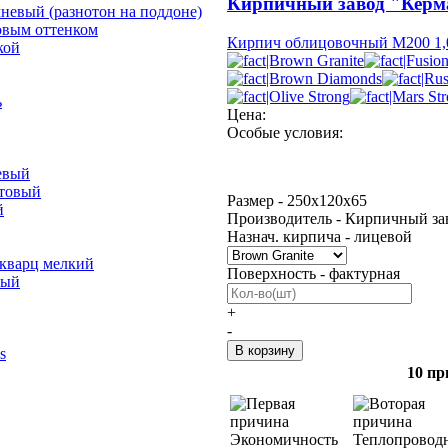
Кирпичный завод "Керм
невый (разнотон на поддоне)
овым оттенком
Кирпич облицовочный М200 1,
кой
ь
Цена:
Особые условия:
евый
отовый
Размер - 250х120х65
й
Производитель - Кирпичный за
Назнач. кирпича - лицевой
 кварц мелкий
Поверхность - фактурная
лый
+
-
s
10 пр
Экономичность
Теплопровод