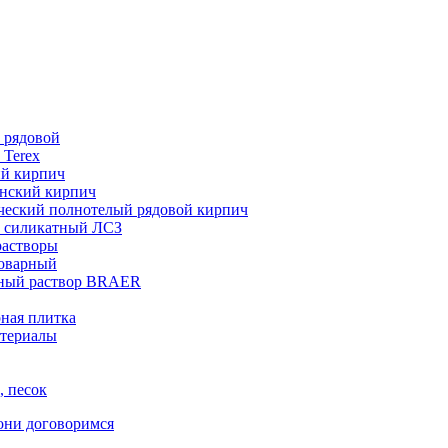
 рядовой
 Terex
ий кирпич
нский кирпич
ческий полнотелый рядовой кирпич
 силикатный ЛСЗ
растворы
товарный
ный раствор BRAER
ная плитка
териалы
, песок