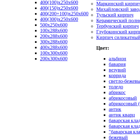
400(100)x250x600
Маркинский кирпи
400(150)x250x600
Михайловский заво
400(200+100)x250x600
Тульский кирпич
400(300)x250x600
Керамический полн
500x250x600
Тербунский кирпич
100x288x600
Глубокинский кирп
200x288x600
Кирпич силикатны
300x288x600
400x288x600
Цвет:
100х300х600
200х300х600
альбион
бавария
везувий
коррида
светло-бежев
толедо
абрикос
абрикосовый
абрикосовый (
антик
антик кварц
баварская кла
баварская кла
"баварская кл
бежевый