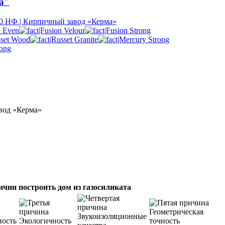
а"
0 НФ | Кирпичный завод «Керма»
вод «Керма»
ичин построить дом из газосиликата
Геометрическая
Звукоизоляционные
ность
Экологичность
точность