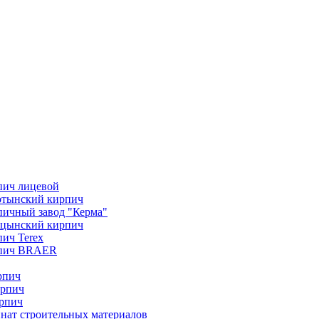
пич лицевой
отынский кирпич
ичный завод "Керма"
ицынский кирпич
ич Terex
пич BRAER
рпич
ирпич
рпич
нат строительных материалов