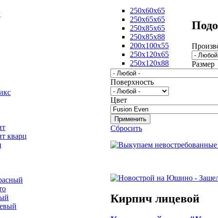
250х60х65
г
250х65х65
Подо
250х85х65
250х85х88
200х100х55
Произв
250х120х65
250х120х88
Размер
Поверхность
икс
Цвет
ит
Сбросить
ит кварц
ц
расный
то
Кирпич лицевой
вый
невый