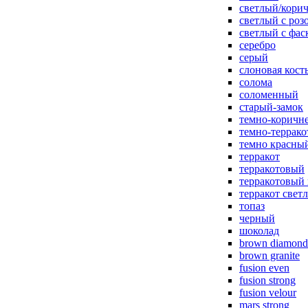
светлый/корич
светлый с роз
светлый с фас
серебро
серый
слоновая кост
солома
соломенный
старый-замок
темно-коричн
темно-террак
темно красны
терракот
терракотовый
терракотовый
терракот свет
топаз
черный
шоколад
brown diamond
brown granite
fusion even
fusion strong
fusion velour
mars strong