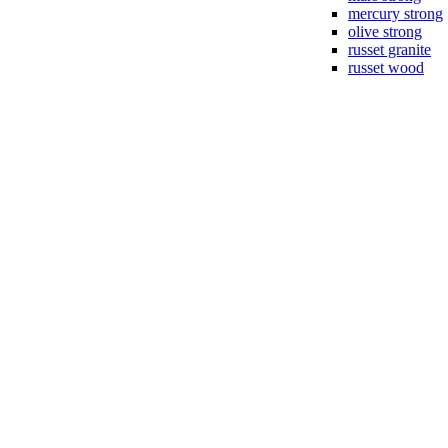
mercury strong
olive strong
russet granite
russet wood