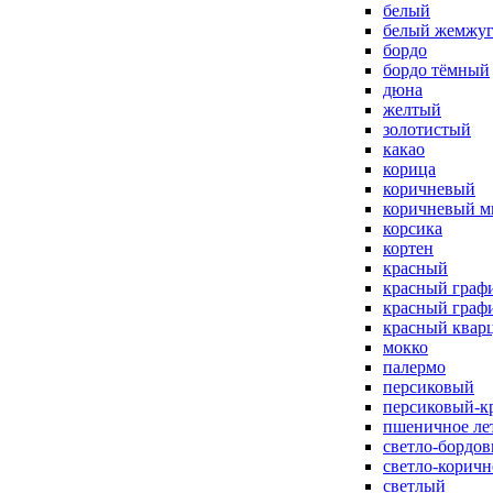
белый
белый жемжу
бордо
бордо тёмный
дюна
желтый
золотистый
какао
корица
коричневый
коричневый м
корсика
кортен
красный
красный граф
красный граф
красный квар
мокко
палермо
персиковый
персиковый-к
пшеничное ле
светло-бордо
светло-корич
светлый