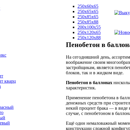
250х60х65
г
250х65х65
250х85х65
250х85х88
200х100х55
250х120х65
250х120х88
Пенобетон в баллон
икс
На сегодняшний день, ассортим
воображение своим многообраз
застройщикам, является пенобе
блоков, так и в жидком виде.
ит
ит кварц
Пенобетон в баллонах
нисколь
ц
характеристик.
Применение пенобетона в балло
денежных средств при строитель
расный
некий процент брака — в виде 
то
случае, с пенобетоном в баллон
вый
невый
Ещё один немаловажный момент
конструкции сложной конфигур