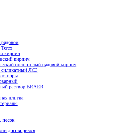
 рядовой
 Terex
ий кирпич
нский кирпич
ческий полнотелый рядовой кирпич
 силикатный ЛСЗ
растворы
товарный
ный раствор BRAER
ная плитка
териалы
, песок