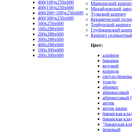
400(100)x250x600
Маркинский кирпи
400(150)x250x600
Михайловский заво
400(200+100)x250x600
Тульский кирпич
400(300)x250x600
Керамический полн
500x250x600
Тербунский кирпич
100x288x600
Глубокинский кирп
200x288x600
Кирпич силикатны
300x288x600
400x288x600
Цвет:
100х300х600
200х300х600
альбион
бавария
везувий
коррида
светло-бежев
толедо
абрикос
абрикосовый
абрикосовый (
антик
антик кварц
баварская кла
баварская кла
"баварская кл
бежевый