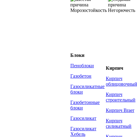
Морозостойкость
Негорючесть
Блоки
Пеноблоки
Кирпич
Газобетон
Кирпич
облицовочны
Газосиликатные
блоки
Кирпич
строительный
Газобетонные
блоки
Кирпич Braer
Газосиликат
Кирпич
силикатный
Газосиликат
Хебель
Кирпич