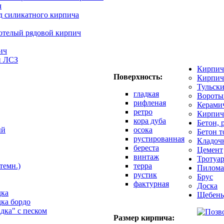
ч
д силикатного кирпича
отелый рядовой кирпич
ич
й ЛСЗ
Кирпич
Поверхность:
Кирпич
Тульск
гладкая
Вороты
рифленая
Керами
ретро
Кирпич
кора дуба
Бетон, 
ый
осока
Бетон 
рустированная
Кладоч
береста
Цемент
винтаж
Тротуар
темн.)
терра
Пилома
рустик
Брус
фактурная
Доска
дка
Щебень
дка бордо
адка" с песком
Размер кирпича: