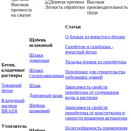
Высокая
Высокая
Легкость обработки
производительность
прочность
труда
на сжатие
Статьи
О блоках из ячеистого бетона
Щебень
шлаковый
Газобетон и газоблоки -
ячеистый бетон
Шлаки
доменные
Укладка блоков из пенобетона
Бетон,
кладочные
Шлаки
Пеноблоки для строительства
растворы
сталеплавильные
небольших зданий
й
Товарный
Шлак
Зависимость свойств
бетон
пенобетона от содержания
Дорожный шлак
воды в растворе
Кладочный
Щебень
раствор
Зависимость свойств
шлаковый
BRAER
пенобетона от конструкции и
скорости вращения активатора
Утеплитель
Целесообразность применения
Щебень