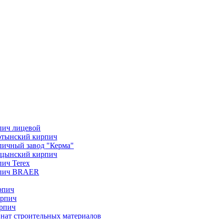
пич лицевой
отынский кирпич
ичный завод "Керма"
ицынский кирпич
ич Terex
пич BRAER
рпич
ирпич
рпич
нат строительных материалов