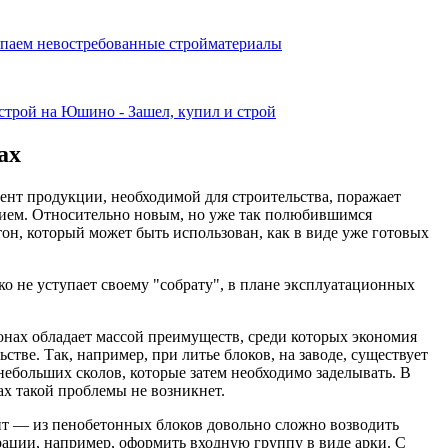
ах
ент продукции, необходимой для строительства, поражает
ием. Относительно новым, но уже так полюбившимся
тон, который может быть использован, как в виде уже готовых
ко не уступает своему "собрату", в плане эксплуатационных
нах обладает массой преимуществ, среди которых экономия
стве. Так, например, при литье блоков, на заводе, существует
небольших сколов, которые затем необходимо заделывать. В
ах такой проблемы не возникнет.
 — из пенобетонных блоков довольно сложно возводить
ации, например, оформить входную группу в виде арки. С