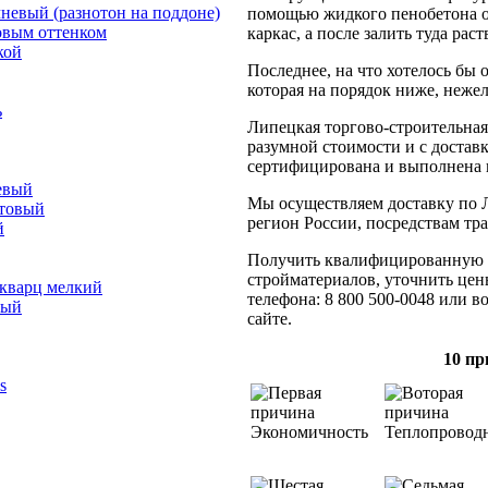
невый (разнотон на поддоне)
помощью жидкого пенобетона о
овым оттенком
каркас, а после залить туда раст
кой
Последнее, на что хотелось бы 
которая на порядок ниже, неже
ь
Липецкая торгово-строительная
разумной стоимости и с достав
сертифицирована и выполнена 
евый
Мы осуществляем доставку по Л
отовый
регион России, посредствам тр
й
Получить квалифицированную к
стройматериалов, уточнить цен
 кварц мелкий
телефона:
8 800 500-0048
или во
лый
сайте.
10 пр
s
Экономичность
Теплопровод