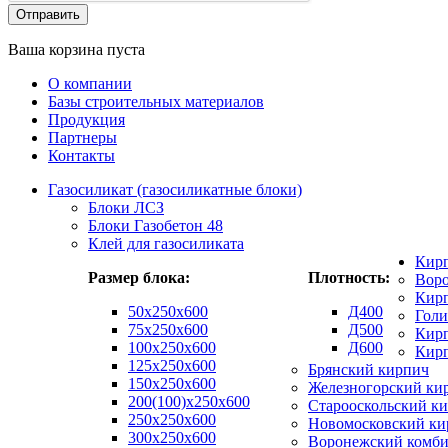
Ваша корзина пуста
О компании
Базы строительных материалов
Продукция
Партнеры
Контакты
Газосиликат (газосиликатные блоки)
Блоки ЛСЗ
Блоки Газобетон 48
Клей для газосиликата
Кир
Размер блока:
Плотность:
Вор
Кирп
50х250х600
Д400
Гол
75x250x600
Д500
Кирп
100x250x600
Д600
Кир
125x250x600
Брянский кирпич
150x250x600
Железногорский ки
200(100)x250x600
Старооскольский к
250x250x600
Новомосковский ки
300x250x600
Воронежский комби