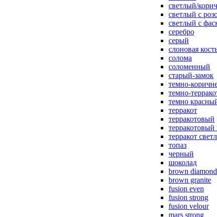
светлый/корич
светлый с роз
светлый с фас
серебро
серый
слоновая кост
солома
соломенный
старый-замок
темно-коричн
темно-террак
темно красны
терракот
терракотовый
терракотовый
терракот свет
топаз
черный
шоколад
brown diamond
brown granite
fusion even
fusion strong
fusion velour
mars strong