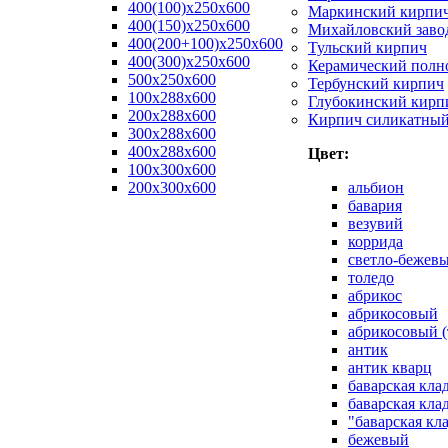
400(100)x250x600
Маркинский кирпи
400(150)x250x600
Михайловский заво
400(200+100)x250x600
Тульский кирпич
400(300)x250x600
Керамический полн
500x250x600
Тербунский кирпич
100x288x600
Глубокинский кирп
200x288x600
Кирпич силикатны
300x288x600
400x288x600
Цвет:
100х300х600
200х300х600
альбион
бавария
везувий
коррида
светло-бежев
толедо
абрикос
абрикосовый
абрикосовый (
антик
антик кварц
баварская кла
баварская кла
"баварская кл
бежевый