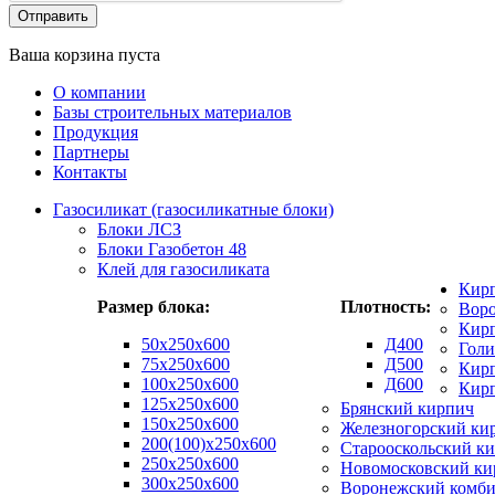
Ваша корзина пуста
О компании
Базы строительных материалов
Продукция
Партнеры
Контакты
Газосиликат (газосиликатные блоки)
Блоки ЛСЗ
Блоки Газобетон 48
Клей для газосиликата
Кир
Размер блока:
Плотность:
Вор
Кирп
50х250х600
Д400
Гол
75x250x600
Д500
Кирп
100x250x600
Д600
Кир
125x250x600
Брянский кирпич
150x250x600
Железногорский ки
200(100)x250x600
Старооскольский к
250x250x600
Новомосковский ки
300x250x600
Воронежский комби