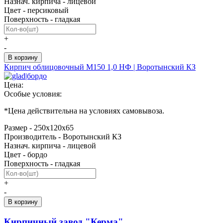
Назнач. кирпича - лицевой
Цвет - персиковый
Поверхность - гладкая
+
-
Кирпич облицовочный М150 1,0 НФ | Воротынский КЗ
Цена:
Особые условия:
*
Цена действительна на условиях самовывоза.
Размер - 250х120х65
Производитель - Воротынский КЗ
Назнач. кирпича - лицевой
Цвет - бордо
Поверхность - гладкая
+
-
Кирпичный завод "Керма"