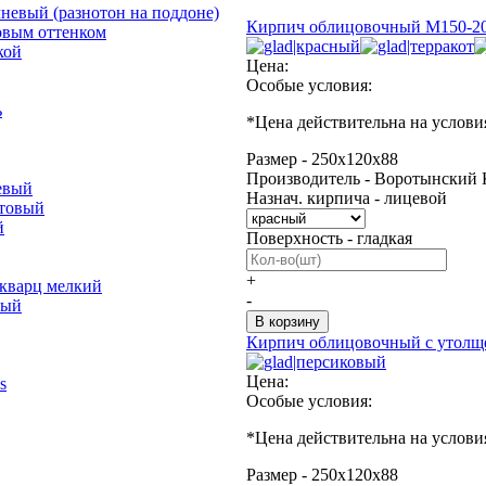
невый (разнотон на поддоне)
Кирпич облицовочный М150-20
овым оттенком
кой
Цена:
Особые условия:
ь
*
Цена действительна на услови
Размер - 250х120х88
Производитель - Воротынский 
евый
Назнач. кирпича - лицевой
отовый
й
Поверхность - гладкая
+
 кварц мелкий
-
лый
Кирпич облицовочный с утолще
Цена:
s
Особые условия:
*Цена действительна на услови
Размер - 250х120х88