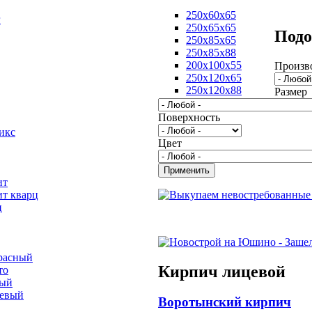
250х60х65
г
250х65х65
Подо
250х85х65
250х85х88
200х100х55
Произв
250х120х65
250х120х88
Размер
Поверхность
икс
Цвет
ит
ит кварц
ц
расный
Кирпич лицевой
то
вый
невый
Воротынский кирпич