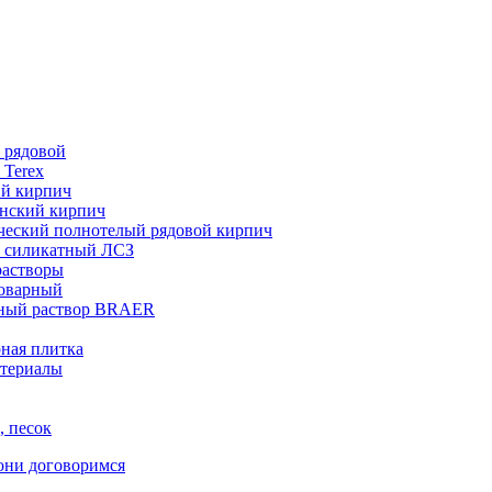
 рядовой
 Terex
ий кирпич
нский кирпич
ческий полнотелый рядовой кирпич
 силикатный ЛСЗ
растворы
товарный
ный раствор BRAER
ная плитка
териалы
, песок