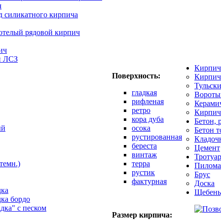
ч
д силикатного кирпича
отелый рядовой кирпич
ич
й ЛСЗ
Кирпич
Поверхность:
Кирпич
Тульск
гладкая
Вороты
рифленая
Керами
ретро
Кирпич
кора дуба
Бетон, 
ый
осока
Бетон 
рустированная
Кладоч
береста
Цемент
винтаж
Тротуар
темн.)
терра
Пилома
рустик
Брус
фактурная
Доска
дка
Щебень
дка бордо
адка" с песком
Размер кирпича: