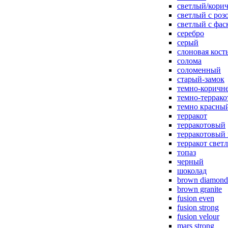
светлый/корич
светлый с роз
светлый с фас
серебро
серый
слоновая кост
солома
соломенный
старый-замок
темно-коричн
темно-террак
темно красны
терракот
терракотовый
терракотовый
терракот свет
топаз
черный
шоколад
brown diamond
brown granite
fusion even
fusion strong
fusion velour
mars strong