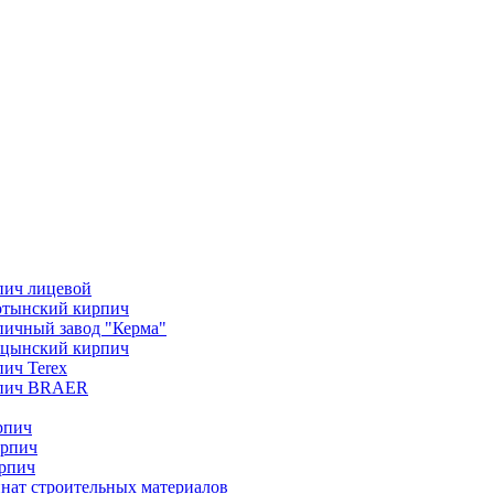
пич лицевой
отынский кирпич
ичный завод "Керма"
ицынский кирпич
ич Terex
пич BRAER
рпич
ирпич
рпич
нат строительных материалов