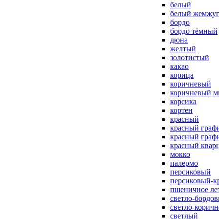
белый
белый жемжу
бордо
бордо тёмный
дюна
желтый
золотистый
какао
корица
коричневый
коричневый м
корсика
кортен
красный
красный граф
красный граф
красный квар
мокко
палермо
персиковый
персиковый-к
пшеничное ле
светло-бордо
светло-корич
светлый