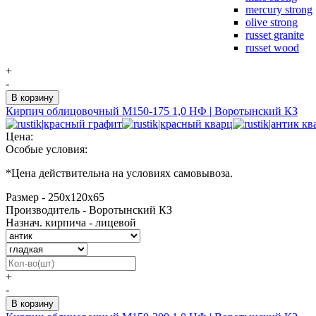
mercury strong
olive strong
russet granite
russet wood
+
-
Кирпич облицовочный М150-175 1,0 НФ | Воротынский КЗ
Цена:
Особые условия:
*
Цена действительна на условиях самовывоза.
Размер - 250х120х65
Производитель - Воротынский КЗ
Назнач. кирпича - лицевой
+
-