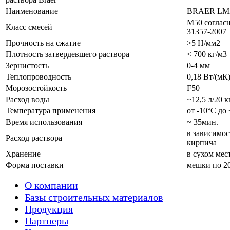
Наименование
BRAER LM2
М50 соглас
Класс смесей
31357-2007
Прочность на сжатие
>5 Н/мм2
Плотность затвердевшего раствора
< 700 кг/м3
Зернистость
0-4 мм
Теплопроводность
0,18 Вт/(мК
Морозостойкость
F50
Расход воды
~12,5 л/20 к
Температура применения
от -10°С до
Время использования
~ 35мин.
в зависимос
Расход раствора
кирпича
Хранение
в сухом мес
Форма поставки
мешки по 2
О компании
Базы строительных материалов
Продукция
Партнеры